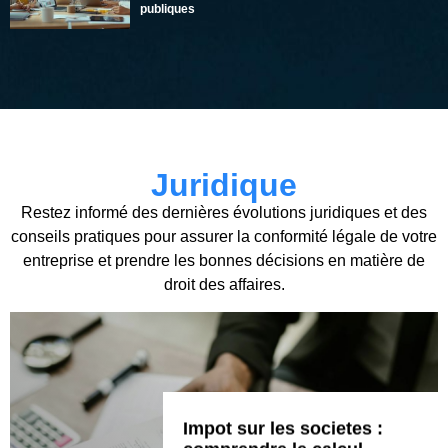
publiques
Juridique
Restez informé des dernières évolutions juridiques et des
conseils pratiques pour assurer la conformité légale de votre
entreprise et prendre les bonnes décisions en matière de
droit des affaires.
Tout ce que vous
Tout ce que vous
Tout ce que vous
devez savoir sur le
Impot sur les societes :
devez savoir sur le
Impot sur les societes :
devez savoir sur le
Impot sur les societes :
Les programmes Hyip,
L'impôt sur les sociétés,
Les programmes Hyip,
Comprendre l’impot
Comprendre l’impot
Comprendre l’impot
L'impôt sur les sociétés (IS) est