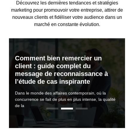
Découvrez les dernières tendances et stratégies
marketing pour promouvoir votre entreprise, attirer de
nouveaux clients et fidéliser votre audience dans un
marché en constante évolution.
Comment bien remercier un
 appel à une
Pourquoi faire app
xecutive summary :
client : guide complet du
Reussir son execu
keting pour la
agence de marketin
ness plan
message de reconnaissance à
la cle du business 
logique ?
transition écologiq
l’étude de cas inspirante
sentiel pour
L'Executive Su
ourd'hui comme
La transition 
r une vue
tout business p
Dans le monde des affaires contemporain, où la
uhaitent inscrire
un impératif pou
d'ensemble de v
concurrence se fait de plus en plus intense, la qualité
leur activité 
de la